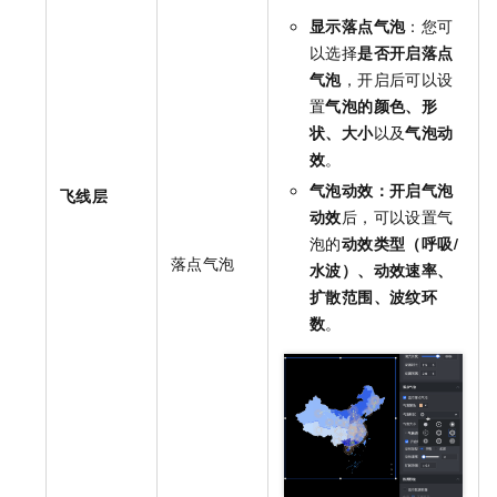
显示落点气泡
：您可
以选择
是否开启落点
气泡
，开启后可以设
置
气泡的颜色、形
状、大小
以及
气泡动
效
。
气泡动效：开启气泡
飞线层
动效
后，可以设置气
泡的
动效类型（呼吸/
落点气泡
水波）、动效速率、
扩散范围、波纹环
数
。