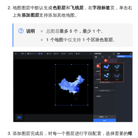
地图图层中默认生成
色彩层
和
飞线层
，在
字段标签
页，单击右
上角
添加图层
支持添加其他地图。
说明
总图层
最多
5
个，最少
1
个
。
1
个地图
中仅支持
1
个区块色彩层
。
添加图层完成后，对每一个图层进行字段配置，选择需要的
维