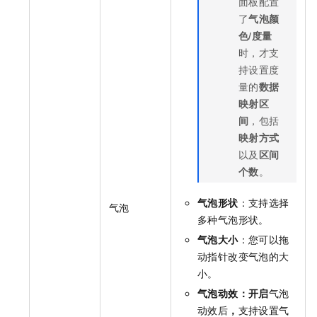
面板配置
了
气泡颜
色/度量
时，才支
持设置度
量的
数据
映射区
间
，包括
映射方式
以及
区间
个数
。
气泡形状
：支持选择
气泡
多种气泡形状。
气泡大小
：您可以拖
动指针改变气泡的大
小。
气泡动效：开启
气泡
动效后
，
支持设置气